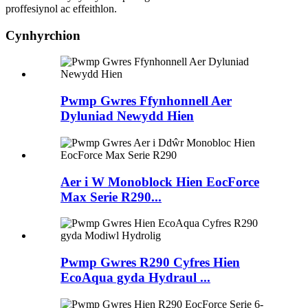
proffesiynol ac effeithlon.
Cynhyrchion
Pwmp Gwres Ffynhonnell Aer
Dyluniad Newydd Hien
Aer i W Monoblock Hien EocForce
Max Serie R290...
Pwmp Gwres R290 Cyfres Hien
EcoAqua gyda Hydraul ...