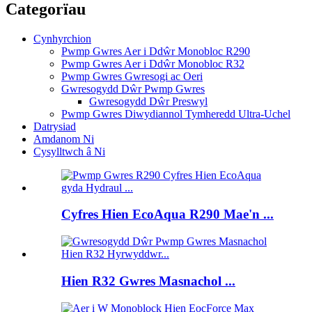
Categorïau
Cynhyrchion
Pwmp Gwres Aer i Ddŵr Monobloc R290
Pwmp Gwres Aer i Ddŵr Monobloc R32
Pwmp Gwres Gwresogi ac Oeri
Gwresogydd Dŵr Pwmp Gwres
Gwresogydd Dŵr Preswyl
Pwmp Gwres Diwydiannol Tymheredd Ultra-Uchel
Datrysiad
Amdanom Ni
Cysylltwch â Ni
Cyfres Hien EcoAqua R290 Mae'n ...
Hien R32 Gwres Masnachol ...