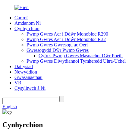
Cartref
Amdanom Ni
Cynhyrchion
Pwmp Gwres Aer i Ddŵr Monobloc R290
Pwmp Gwres Aer i Ddŵr Monobloc R32
Pwmp Gwres Gwresogi ac Oeri
Gwresogydd Dŵr Pwmp Gwres
Cyfres Pwmp Gwres Masnachol Dŵr Poeth
Pwmp Gwres Diwydiannol Tymheredd Ultra-Uchel
Datrysiad
Newyddion
Gwasanaethau
VR
Cysylltwch â Ni
English
Cynhyrchion