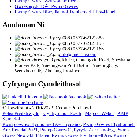
Pwmp Gwres Gwresogi ac Oeri
Gwresogydd Dŵr Pwmp Gwres
Pwmp Gwres Diwydiannol Tymheredd Ultra-Uchel
Amdanom Ni
0086+0577-62121888
0086+0577-62121155
0086+0577-62121166
info@hien-ne.com
Rhif 9, Chuangxin Road, Yueshang
Pioneer Park, Yueqingwan Port District, YueqingCity,
Wenzhou City, Zhejiang Province
Cyfryngau Cymdeithasol
Linkedin
Facebook
Twitter
YouTube
© Hawlfraint - 2010-2022: Cedwir Pob Hawl.
Polisi Preifatrwydd
-
Cynhyrchion Poeth
-
Map o'r Wefan
-
AMP
Symudol
Pwmp Gwres Ffynhonnell Aer Trydanol
,
Pwmp Gwres Ffynhonnell
Aer Tawelaf 2021
,
Pwmp Gwres Cyflyrydd Aer Canolog
,
Pwmp
Gwres Newydd
,
Fflatiau Pwmp Gwres Ffynhonnell Aer
,
Pwmp