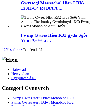
Gwresogi Masnachol Hien LRK-
130I1/C4 R410A A ...
Pwmp Gwres Hien R32 gyda Sgôr
Ynni A+++ a ...
1
2
Nesaf >
>>
Tudalen 1 / 2
Datrysiad
Newyddion
Cysylltwch â Ni
Categori Cynnyrch
Pwmp Gwres Aer i Ddŵr Monobloc R290
Pwmp Gwres Aer i Ddŵr Monobloc R32