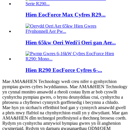
Hien EocForce Max Cyfres R29...
Hien 65kw Oeri Wedi'i Oeri gan Aer...
Hien R290 EocForce Cyfres 6-...
Mae AMA&HIEN Technology wedi creu nifer o gynhyrchion
pympiau gwres cyfres lwyddiannus. Mae AMA&HIEN Technology
yn cynnal monitro ansawdd a rheoli costau llym ar bob cyswllt
cynhyrchu pympiau gwres, o brynu deunyddiau crai, cynhyrchu a
phrosesu a chyflenwi cynnyrch gorffenedig i becynnu a chludo.
Mae hyn yn sicrhau'n effeithiol bod gan y cynnyrch ansawdd gwell
a phris mwy ffafriol na chynhyrchion eraill yn y diwydiant. Mae gan
AMA&HIEN dîm technegol proffesiynol a thechneg brosesu coeth.
Rydym yn cynhyrchu amrywiol bympiau gwres yn ôl anghenion
cwsmeriaid. Rydym yn darparu gwasanaethau ODM/OEM