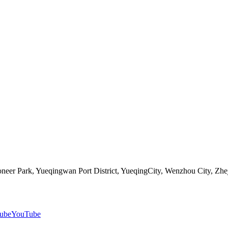
neer Park, Yueqingwan Port District, YueqingCity, Wenzhou City, Zhe
YouTube