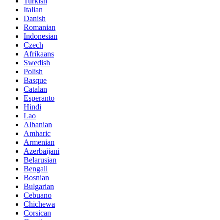
Turkish
Italian
Danish
Romanian
Indonesian
Czech
Afrikaans
Swedish
Polish
Basque
Catalan
Esperanto
Hindi
Lao
Albanian
Amharic
Armenian
Azerbaijani
Belarusian
Bengali
Bosnian
Bulgarian
Cebuano
Chichewa
Corsican