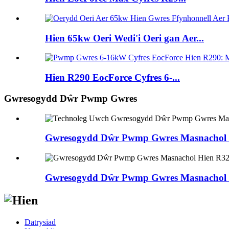
Hien 65kw Oeri Wedi'i Oeri gan Aer...
Hien R290 EocForce Cyfres 6-...
Gwresogydd Dŵr Pwmp Gwres
Gwresogydd Dŵr Pwmp Gwres Masnachol 
Gwresogydd Dŵr Pwmp Gwres Masnachol 
Datrysiad