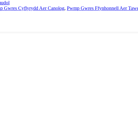
udol
 Gwres Cyflyrydd Aer Canolog
,
Pwmp Gwres Ffynhonnell Aer Tawe