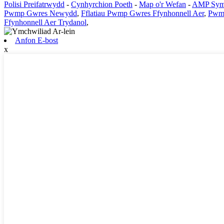
Polisi Preifatrwydd
-
Cynhyrchion Poeth
-
Map o'r Wefan
-
AMP Sym
Pwmp Gwres Newydd
,
Fflatiau Pwmp Gwres Ffynhonnell Aer
,
Pwmp
Ffynhonnell Aer Trydanol
,
Anfon E-bost
x