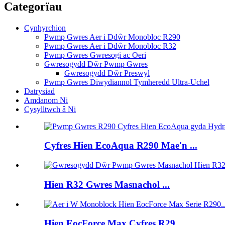
Categorïau
Cynhyrchion
Pwmp Gwres Aer i Ddŵr Monobloc R290
Pwmp Gwres Aer i Ddŵr Monobloc R32
Pwmp Gwres Gwresogi ac Oeri
Gwresogydd Dŵr Pwmp Gwres
Gwresogydd Dŵr Preswyl
Pwmp Gwres Diwydiannol Tymheredd Ultra-Uchel
Datrysiad
Amdanom Ni
Cysylltwch â Ni
Cyfres Hien EcoAqua R290 Mae'n ...
Hien R32 Gwres Masnachol ...
Hien EocForce Max Cyfres R29...