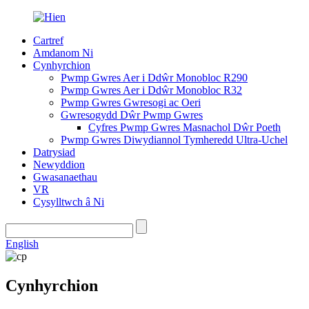
Cartref
Amdanom Ni
Cynhyrchion
Pwmp Gwres Aer i Ddŵr Monobloc R290
Pwmp Gwres Aer i Ddŵr Monobloc R32
Pwmp Gwres Gwresogi ac Oeri
Gwresogydd Dŵr Pwmp Gwres
Cyfres Pwmp Gwres Masnachol Dŵr Poeth
Pwmp Gwres Diwydiannol Tymheredd Ultra-Uchel
Datrysiad
Newyddion
Gwasanaethau
VR
Cysylltwch â Ni
English
Cynhyrchion