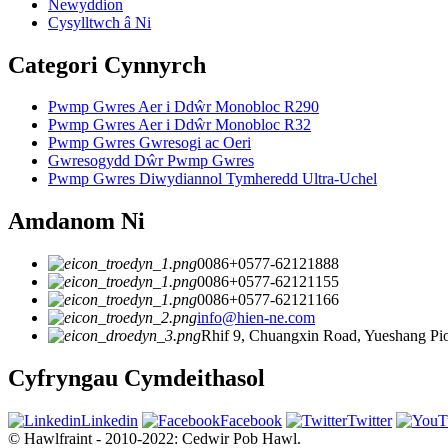
Newyddion
Cysylltwch â Ni
Categori Cynnyrch
Pwmp Gwres Aer i Ddŵr Monobloc R290
Pwmp Gwres Aer i Ddŵr Monobloc R32
Pwmp Gwres Gwresogi ac Oeri
Gwresogydd Dŵr Pwmp Gwres
Pwmp Gwres Diwydiannol Tymheredd Ultra-Uchel
Amdanom Ni
0086+0577-62121888
0086+0577-62121155
0086+0577-62121166
info@hien-ne.com
Rhif 9, Chuangxin Road, Yueshang Pio
Cyfryngau Cymdeithasol
Linkedin
Facebook
Twitter
© Hawlfraint - 2010-2022: Cedwir Pob Hawl.