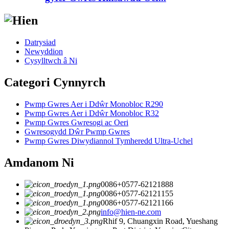
Datrysiad
Newyddion
Cysylltwch â Ni
Categori Cynnyrch
Pwmp Gwres Aer i Ddŵr Monobloc R290
Pwmp Gwres Aer i Ddŵr Monobloc R32
Pwmp Gwres Gwresogi ac Oeri
Gwresogydd Dŵr Pwmp Gwres
Pwmp Gwres Diwydiannol Tymheredd Ultra-Uchel
Amdanom Ni
0086+0577-62121888
0086+0577-62121155
0086+0577-62121166
info@hien-ne.com
Rhif 9, Chuangxin Road, Yueshang