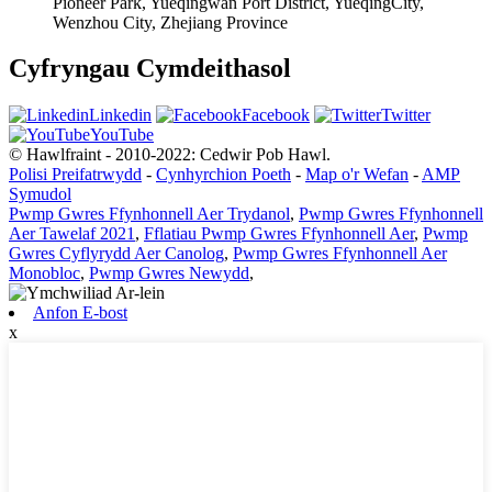
Pioneer Park, Yueqingwan Port District, YueqingCity,
Wenzhou City, Zhejiang Province
Cyfryngau Cymdeithasol
Linkedin
Facebook
Twitter
YouTube
© Hawlfraint - 2010-2022: Cedwir Pob Hawl.
Polisi Preifatrwydd
-
Cynhyrchion Poeth
-
Map o'r Wefan
-
AMP
Symudol
Pwmp Gwres Ffynhonnell Aer Trydanol
,
Pwmp Gwres Ffynhonnell
Aer Tawelaf 2021
,
Fflatiau Pwmp Gwres Ffynhonnell Aer
,
Pwmp
Gwres Cyflyrydd Aer Canolog
,
Pwmp Gwres Ffynhonnell Aer
Monobloc
,
Pwmp Gwres Newydd
,
Anfon E-bost
x