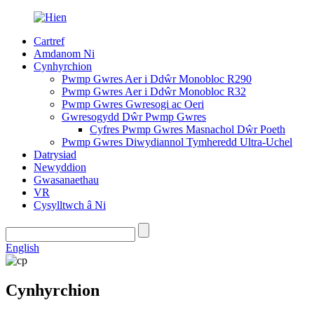
Cartref
Amdanom Ni
Cynhyrchion
Pwmp Gwres Aer i Ddŵr Monobloc R290
Pwmp Gwres Aer i Ddŵr Monobloc R32
Pwmp Gwres Gwresogi ac Oeri
Gwresogydd Dŵr Pwmp Gwres
Cyfres Pwmp Gwres Masnachol Dŵr Poeth
Pwmp Gwres Diwydiannol Tymheredd Ultra-Uchel
Datrysiad
Newyddion
Gwasanaethau
VR
Cysylltwch â Ni
English
Cynhyrchion