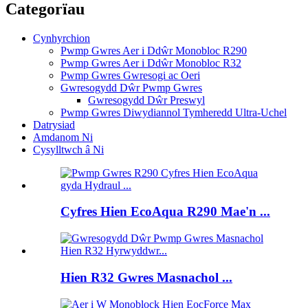
Categorïau
Cynhyrchion
Pwmp Gwres Aer i Ddŵr Monobloc R290
Pwmp Gwres Aer i Ddŵr Monobloc R32
Pwmp Gwres Gwresogi ac Oeri
Gwresogydd Dŵr Pwmp Gwres
Gwresogydd Dŵr Preswyl
Pwmp Gwres Diwydiannol Tymheredd Ultra-Uchel
Datrysiad
Amdanom Ni
Cysylltwch â Ni
Cyfres Hien EcoAqua R290 Mae'n ...
Hien R32 Gwres Masnachol ...