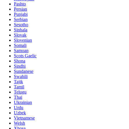
Pashto
Persian
Punjabi
Serbian
Sesotho
Sinhala
Slovak
Slovenian
Somali
Samoan
Scots Gaelic
Shona
Sindhi
Sundanese
Swahili
Tajik
Tamil
Telugu
Thai
Ukrainian
Urdu
Uzbek
Vietnamese
Welsh
Xhosa