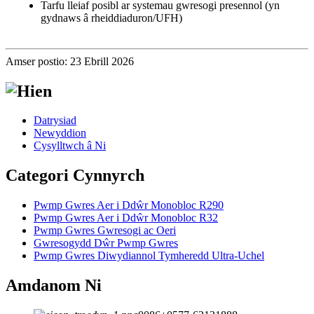
Tarfu lleiaf posibl ar systemau gwresogi presennol (yn
gydnaws â rheiddiaduron/UFH)
Amser postio: 23 Ebrill 2026
Datrysiad
Newyddion
Cysylltwch â Ni
Categori Cynnyrch
Pwmp Gwres Aer i Ddŵr Monobloc R290
Pwmp Gwres Aer i Ddŵr Monobloc R32
Pwmp Gwres Gwresogi ac Oeri
Gwresogydd Dŵr Pwmp Gwres
Pwmp Gwres Diwydiannol Tymheredd Ultra-Uchel
Amdanom Ni