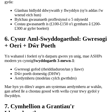
gyda:
Glanhau hidlydd ddwywaith y flwyddyn (sy'n addas i'w
wneud eich hun)
Bylchau gwasanaeth proffesiynol o 5 mlynedd
Costau gwasanaeth is (£100-£150 o'i gymharu â £200-
£300 ar gyfer boeleri)
6. Cysur Aml-Swyddogaethol: Gwresogi
+ Oeri + Dŵr Poeth
Yn wahanol i foeleri sy'n darparu gwres yn unig, mae ASHPs
modern yn cynnig
Swyddogaeth 3-mewn-1
:
Gwresogi gofod (rheiddiaduron/tan y llawr)
Dŵr poeth domestig (DHW)
Aerdymheru (modelau cylch gwrthdro)
Mae hyn yn dileu'r angen am systemau aerdymheru ar wahân,
gan arbed lle a chostau gosod wrth wella cysur trwy gydol y
flwyddyn.
7. Cymhellion a Grantiau'r