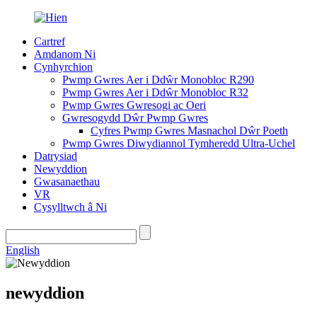
Cartref
Amdanom Ni
Cynhyrchion
Pwmp Gwres Aer i Ddŵr Monobloc R290
Pwmp Gwres Aer i Ddŵr Monobloc R32
Pwmp Gwres Gwresogi ac Oeri
Gwresogydd Dŵr Pwmp Gwres
Cyfres Pwmp Gwres Masnachol Dŵr Poeth
Pwmp Gwres Diwydiannol Tymheredd Ultra-Uchel
Datrysiad
Newyddion
Gwasanaethau
VR
Cysylltwch â Ni
English
newyddion