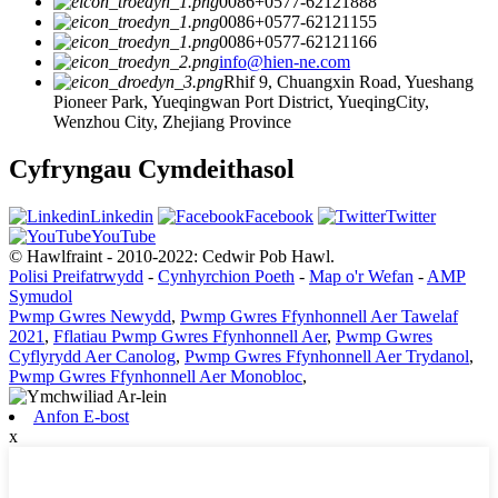
0086+0577-62121888
0086+0577-62121155
0086+0577-62121166
info@hien-ne.com
Rhif 9, Chuangxin Road, Yueshang
Pioneer Park, Yueqingwan Port District, YueqingCity,
Wenzhou City, Zhejiang Province
Cyfryngau Cymdeithasol
Linkedin
Facebook
Twitter
YouTube
© Hawlfraint - 2010-2022: Cedwir Pob Hawl.
Polisi Preifatrwydd
-
Cynhyrchion Poeth
-
Map o'r Wefan
-
AMP
Symudol
Pwmp Gwres Newydd
,
Pwmp Gwres Ffynhonnell Aer Tawelaf
2021
,
Fflatiau Pwmp Gwres Ffynhonnell Aer
,
Pwmp Gwres
Cyflyrydd Aer Canolog
,
Pwmp Gwres Ffynhonnell Aer Trydanol
,
Pwmp Gwres Ffynhonnell Aer Monobloc
,
Anfon E-bost
x