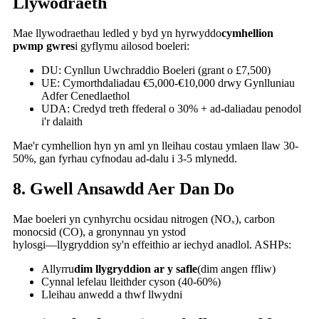
Llywodraeth
Mae llywodraethau ledled y byd yn hyrwyddo
cymhellion
pwmp gwres
i gyflymu ailosod boeleri:
DU: Cynllun Uwchraddio Boeleri (grant o £7,500)
UE: Cymorthdaliadau €5,000-€10,000 drwy Gynlluniau
Adfer Cenedlaethol
UDA: Credyd treth ffederal o 30% + ad-daliadau penodol
i'r dalaith
Mae'r cymhellion hyn yn aml yn lleihau costau ymlaen llaw 30-
50%, gan fyrhau cyfnodau ad-dalu i 3-5 mlynedd.
8. Gwell Ansawdd Aer Dan Do
Mae boeleri yn cynhyrchu ocsidau nitrogen (NOₓ), carbon
monocsid (CO), a gronynnau yn ystod
hylosgi—llygryddion sy'n effeithio ar iechyd anadlol. ASHPs:
Allyrru
dim llygryddion ar y safle
(dim angen ffliw)
Cynnal lefelau lleithder cyson (40-60%)
Lleihau anwedd a thwf llwydni