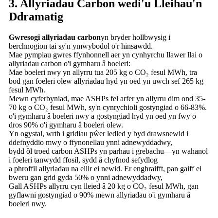
3. Allyriadau Carbon wedi'u Lleihau'n
Ddramatig
Gwresogi allyriadau carbon
yn bryder hollbwysig i
berchnogion tai sy'n ymwybodol o'r hinsawdd.
Mae pympiau gwres ffynhonnell aer yn cynhyrchu llawer llai o
allyriadau carbon o'i gymharu â boeleri:
Mae boeleri nwy yn allyrru tua 205 kg o CO₂ fesul MWh, tra
bod gan foeleri olew allyriadau hyd yn oed yn uwch sef 265 kg
fesul MWh.
Mewn cyferbyniad, mae ASHPs fel arfer yn allyrru dim ond 35-
70 kg o CO₂ fesul MWh, sy'n cynrychioli gostyngiad o 66-83%.
o'i gymharu â boeleri nwy a gostyngiad hyd yn oed yn fwy o
dros 90% o'i gymharu â boeleri olew.
Yn ogystal, wrth i gridiau pŵer ledled y byd drawsnewid i
ddefnyddio mwy o ffynonellau ynni adnewyddadwy,
bydd ôl troed carbon ASHPs yn parhau i grebachu—yn wahanol
i foeleri tanwydd ffosil, sydd â chyfnod sefydlog
a phroffil allyriadau na ellir ei newid. Er enghraifft, pan gaiff ei
bweru gan grid gyda 50% o ynni adnewyddadwy,
Gall ASHPs allyrru cyn lleied â 20 kg o CO₂ fesul MWh, gan
gyflawni gostyngiad o 90% mewn allyriadau o'i gymharu â
boeleri nwy.