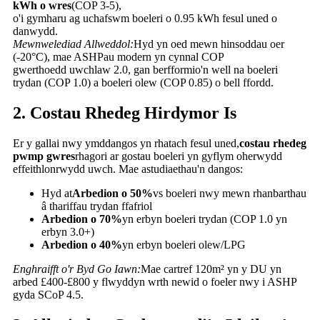
kWh o wres
(COP 3-5),
o'i gymharu ag uchafswm boeleri o 0.95 kWh fesul uned o
danwydd.
Mewnwelediad Allweddol:
Hyd yn oed mewn hinsoddau oer
(-20°C), mae ASHPau modern yn cynnal COP
gwerthoedd uwchlaw 2.0, gan berfformio'n well na boeleri
trydan (COP 1.0) a boeleri olew (COP 0.85) o bell ffordd.
2. Costau Rhedeg Hirdymor Is
Er y gallai nwy ymddangos yn rhatach fesul uned,
costau rhedeg
pwmp gwres
rhagori ar gostau boeleri yn gyflym oherwydd
effeithlonrwydd uwch. Mae astudiaethau'n dangos:
Hyd at
Arbedion o 50%
vs boeleri nwy mewn rhanbarthau
â thariffau trydan ffafriol
Arbedion o 70%
yn erbyn boeleri trydan (COP 1.0 yn
erbyn 3.0+)
Arbedion o 40%
yn erbyn boeleri olew/LPG
Enghraifft o'r Byd Go Iawn:
Mae cartref 120m² yn y DU yn
arbed £400-£800 y flwyddyn wrth newid o foeler nwy i ASHP
gyda SCoP 4.5.