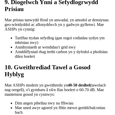
9. Diogelwch Ynni a Sefydlogrwydd
Prisiau
Mae prisiau tanwydd ffosil yn anwadal, yn amodol ar densiynau
geo-wleidyddol ac aflonyddwch yn y gadwyn gyflenwi. Mae
ASHPs yn cynnig:
Tariffau trydan sefydlog (gan osgoi codiadau sydyn ym
mhrisiau nwy)
Annibyniaeth ar wendidau'r grid nwy
Amddiffyniad rhag trethi carbon yn y dyfodol a pholisïau
dileu boeleri
10. Gweithrediad Tawel a Gosod
Hyblyg
Mae ASHPs modern yn gweithredu yn
40-50 desibel
(tawelach
nag oergell), o'i gymharu â sŵn ffan boeleri o 60-70 dB. Mae
manteision gosod yn cynnwys:
Dim angen pibellau nwy na ffliwiau
Mae uned awyr agored yn ffitio mewn gerddi/balconïau
bach