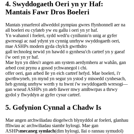
4. Swyddogaeth Oeri yn yr Haf:
Mantais Fawr Dros Boeleri
Mantais ymarferol allweddol pympiau gwres ffynhonnell aer na
all boeleri eu cyfateb yw eu gallu i oeri yn yr haf.
Yn wahanol i foeleri, sydd wedi'u cynllunio'n unig ar gyfer
gwresogi ac nad ydynt yn cynnig unrhyw swyddogaeth oeri,
mae ASHPs modern gyda chylch gwrthdro
gall technoleg newid yn hawdd o gynhesu'ch cartref yn y gaeaf
i'w oeri yn yr haf.
Mae hyn yn dileu'r angen am system aerdymheru ar wahân, gan
arbed cost prynu a gosod ychwanegol i chi.
offer oeri, gan arbed lle yn eich cartref hefyd. Mae boeleri, i'r
gwrthwyneb, yn mynd yn segur yn ystod y misoedd cynhesach,
heb gynnig unrhyw werth y tu hwnt i'w swyddogaeth wresogi—
gan wneud ASHPs yn ateb llawer mwy amlbwrpas a thrwy
gydol y flwyddyn ar gyfer cysur cartref.
5. Gofynion Cynnal a Chadw Is
Mae angen archwiliadau diogelwch blynyddol ar foeleri, glanhau
ffliwiau ac archwiliadau siambr hylosgi. Mae gan
ASHPs
mecaneg symlach
(dim hylosgi, llai o rannau symudol)