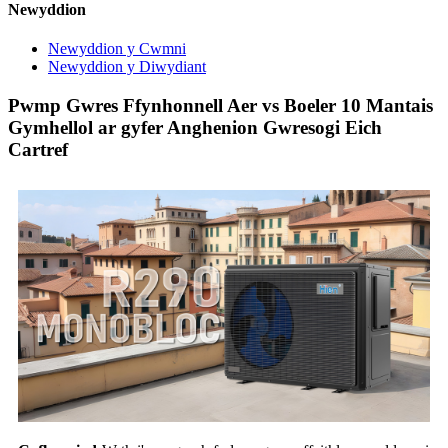
Newyddion
Newyddion y Cwmni
Newyddion y Diwydiant
Pwmp Gwres Ffynhonnell Aer vs Boeler 10 Mantais
Gymhellol ar gyfer Anghenion Gwresogi Eich
Cartref