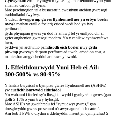
Cyflwyniad:
Wrth i'r ymgyrch fyd-eang am effeithlonrwydd ynni
a lleihau carbon gyflymu,
Mae perchnogion tai a busnesau’n cwestiynu atebion gwresogi
traddodiadol fwyfwy.
Y ddadl rhwng
pwmp gwres ffynhonnell aer yn erbyn boeler
nwy
(a mathau eraill o foeleri) erioed wedi bod yn fwy
perthnasol,
gyda phympiau gwres yn dod i'r amlwg fel yr enillydd clir ar
gyfer anghenion gwresogi modern. Yn y canllaw cynhwysfawr
hwn,
byddwn yn archwilio pam
disodli eich boeler nwy gyda
phwmp gwres
yn darparu perfformiad uwch, arbedion cost, a
manteision amgylcheddol ar draws y bwrdd.
1. Effeithlonrwydd Ynni Heb ei Ail:
300-500% vs 90-95%
Y fantais bwysicaf o bympiau gwres ffynhonnell aer (ASHPs)
yw eu
effeithlonrwydd eithriadol
.
Yn wahanol i foeleri sy'n llosgi tanwydd i gynhyrchu gwres (gan
golli 5-15% o ynni trwy hylosgi),
Mae ASHPs yn gweithredu fel "symudwyr gwres," gan
drosglwyddo gwres presennol o'r awyr agored i'ch cartref.
Am bob 1 kWh o drydan a ddefnyddir, maent yn cynhyrchu
3-5